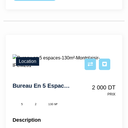
Location
Bureau En 5 Espaces-130m²-Montplaisir-IFCM231
2 000 DT
PRIX
5
2
130 M²
Description